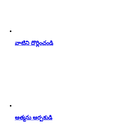
వాటిని దొర్లించండి
ఆత్మను ఆర్పకుడి