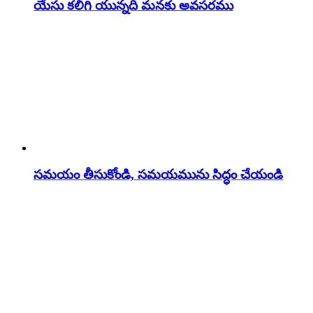
యేసు కలిగి యున్నది మనకు అవసరము
సమయం తీసుకోండి, సమయమును సిద్ధం చేయండి