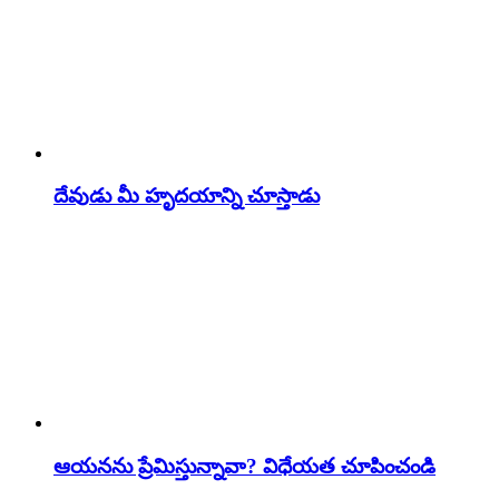
దేవుడు మీ హృదయాన్ని చూస్తాడు
ఆయనను ప్రేమిస్తున్నావా? విధేయత చూపించండి