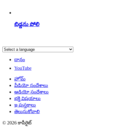
బిడ్డను పోలి
దానం
YouTube
హోమ్
వీడియో సందేశాలు
ఆడియో సందేశాలు
భక్తి విషయాలు
ఇ పుస్తకాలు
తెలుసుకోవాలి
© 2026 కాపీరైట్