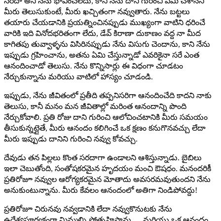
సరదా అని నేను భావించలేదు, కానీ నేను దాని గురించి ఏమి చేశానని
మీరు తెలుసుకుంటే, మీరు ఖచ్చితంగా నవ్వుతారు. నేను బట్టలు
తయారు చేయడానికి ప్రయత్నించినప్పుడు ముఖ్యంగా వాటిని ధరించే
వారికి ఇది వినోదభరితంగా లేదు, డేవ్ కిరాణా దుకాణం వద్ద నా మీద
కాగితపు తువ్వాళ్ళను విసిరినప్పుడు నేను విసుగు చెందాను, కాని నేను
ఇప్పుడు గ్రహించాను, అతను ఏమి చేస్తున్నాడో ఎవరికైనా సరే ఎంత
ఆనందించాడో తెలుసు. నేను కొన్నిసార్లు ఈ విధంగా చూడటం
నేర్చుకున్నాను మరియు వాటిలో హాస్యం చూడండి.
ఇప్పుడు, నేను జీవితంలో ప్రతీది తప్పనిసరిగా ఆనందించేది కాదని నాకు
తెలుసు, కానీ మనం మన జీవితాల్లో మరింత ఆనందాన్ని పొంది
నేర్చుకోవాలి. ప్రతి రోజు దాని గురించి ఆలోచించటానికి మీరు సమయం
తీసుకున్నట్లైతే, మీరు ఆనందం కలిగించే ఒక క్షణం కనుగొనవచ్చు లేదా
మీరు ఇప్పుడు దానిని గురించి నవ్వు కోవచ్చు.
దేవుడు తన పిల్లలు కొంత సరదాగా ఉండాలని ఆశిస్తున్నాడు. బైబిలు
ఇలా చెబుతోంది, సంతోషకరమైన హృదయం మంచి ఔషధం. మనందరికీ
ప్రతిరోజూ నవ్వుల ఆరోగ్యకరమైన మోతాదు అవసరమవుతుందని నేను
అనుకుంటున్నాను. మీరు కేవలం ఆనందంలో అతిగా నిండిపోవద్దు!
ప్రతిరోజూ చిరునవు నవ్వడానికి లేదా నవ్వుకొనుటకు నేను
ఉద్దేశ్యపూర్వకంగా మిమ్మల్ని ప్రోత్సహిస్తాను … మరియు ఒక ఆనందం