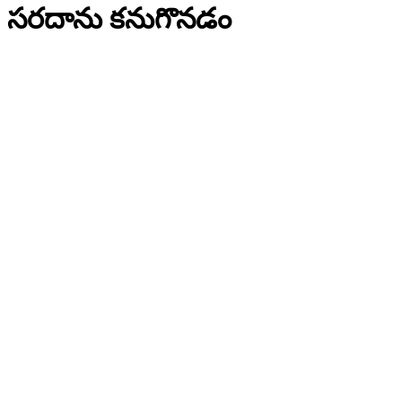
సరదాను కనుగొనడం