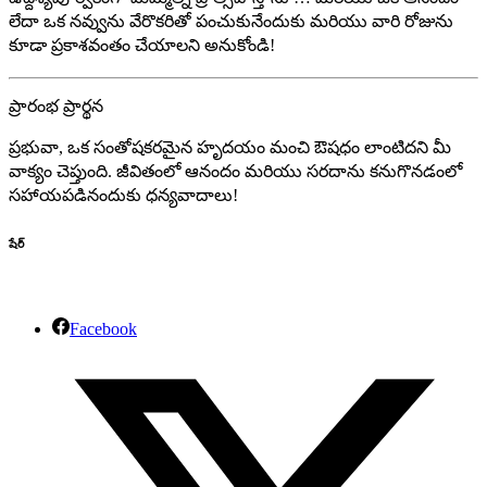
లేదా ఒక నవ్వును వేరొకరితో పంచుకునేందుకు మరియు వారి రోజును
కూడా ప్రకాశవంతం చేయాలని అనుకోండి!
ప్రారంభ ప్రార్థన
ప్రభువా, ఒక సంతోషకరమైన హృదయం మంచి ఔషధం లాంటిదని మీ
వాక్యం చెప్తుంది. జీవితంలో ఆనందం మరియు సరదాను కనుగొనడంలో
సహాయపడినందుకు ధన్యవాదాలు!
షేర్
Facebook