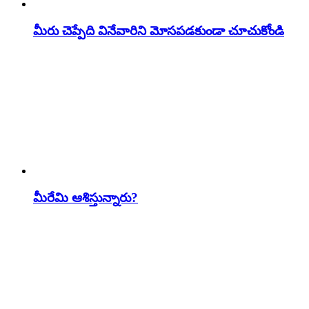
మీరు చెప్పేది వినేవారిని మోసపడకుండా చూచుకోండి
మీరేమి ఆశిస్తున్నారు?