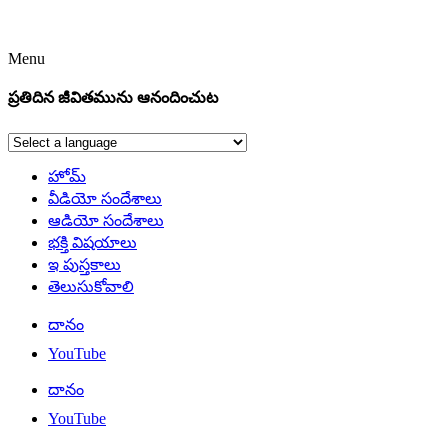
Menu
ప్రతిదిన జీవితమును ఆనందించుట
హోమ్
వీడియో సందేశాలు
ఆడియో సందేశాలు
భక్తి విషయాలు
ఇ పుస్తకాలు
తెలుసుకోవాలి
దానం
YouTube
దానం
YouTube