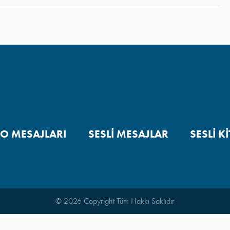
EO MESAJLARI
SESLI MESAJLAR
SESLI K
© 2026 Copyright Tüm Hakkı Saklıdır