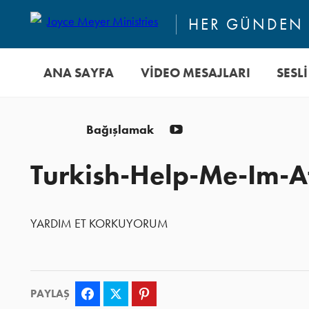
HER GÜNDEN 
ANA SAYFA
VİDEO MESAJLARI
SESL
YouTube
Bağışlamak
Turkish-Help-Me-Im
YARDIM ET KORKUYORUM
PAYLAŞ
Facebook
Twitter
Pinterest