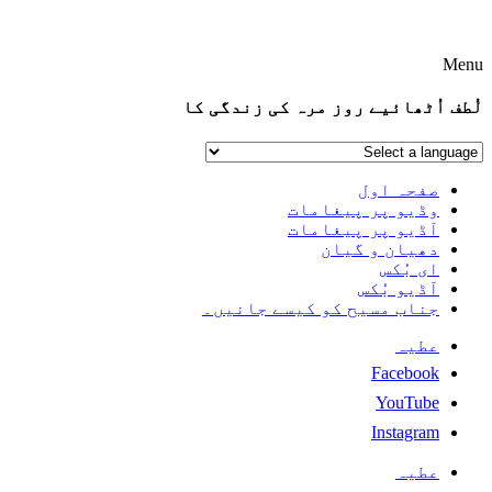
Menu
لُطف اُٹھائیے روز مرہ کی زندگی کا
صفحہ اول
وڈیو پر پیغامات
آڈیو پر پیغامات
دھیان و گیان
ای بُکس
آڈیو بُکس
جناب مسیح کو کیسے جانیں۔
عطیہ
Facebook
YouTube
Instagram
عطیہ