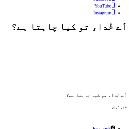
YouTube
Instagram
اَے خُدا، تو کیا چاہتا ہے؟
اَے خُدا، تو کیا چاہتا ہے؟
شیر کریں
Facebook