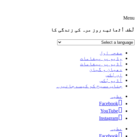
Menu
لُطف اُٹھائیے روز مرہ کی زندگی کا
صفحہ اول
وڈیو پر پیغامات
آڈیو پر پیغامات
دھیان و گیان
ای بُکس
آڈیو بُکس
جناب مسیح کو کیسے جانیں۔
عطیہ
Facebook
YouTube
Instagram
عطیہ
Facebook