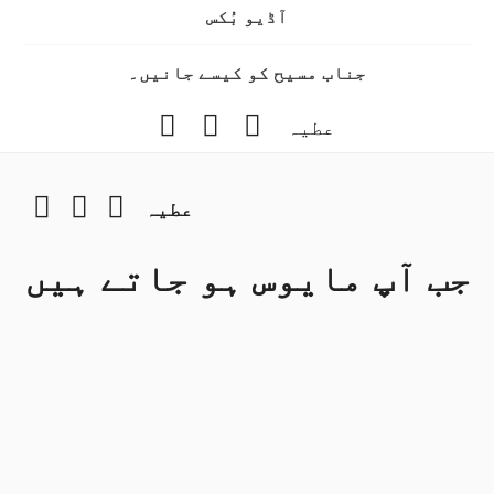
آڈیو بُکس
جناب مسیح کو کیسے جانیں۔
Instagram
YouTube
Facebook
عطیہ
gram
YouTube
Facebook
عطیہ
جب آپ مایوس ہو جاتے ہیں