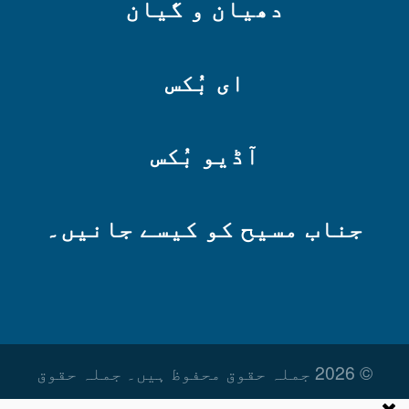
دھیان و گیان
ای بُکس
آڈیو بُکس
جناب مسیح کو کیسے جانیں۔
© 2026 جملہ حقوق محفوظ ہیں۔ جملہ حقوق