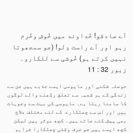
اَے صادقو! خُداوند میں خُوش وخُرم
رہو اور اَے راست دِلو! (جو سمجھوتا
نہیں کرتے ہو) خُوشی سے للکارو۔
زبور 32 : 11
حوصلہ شکنی اور مایوسی ایسے جذبے ہیں جن سے
زندگی کے ہر شعبہ سے تعلق رکھنے والے لوگوں
کا سامنا رہتا ہے۔ مایوسی کی بہت سے وجوہات
ہیں اور اس سے چھٹکارے کے لئے مختلف علاج
بھی پیش کئے جاتے ہیں۔ کچھ موثر ہیں لیکن
کچھ ایسے ہیں جو صرف وقتی چھٹکارا فراہم