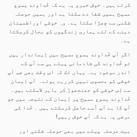
کرتے ہیں۔ خوش خبری یہ ہے کہ خُداوند یسوع
مسیح ہمیں شفا دے سکتا ہے اور ہمیں حوصلہ
شکنی سے چھڑا سکتا ہے۔ وہ خوشی اوراطمینان
دینے کے لئے ہماری زندگیوں کو بحال کرسکتا
ہے۔
اگر آپ خُداوند یسوع مسیح میں اِیماندار ہیں
تو خُداوند کی شادمانی پہلے ہی سے آپ کے
اندر موجود ہے۔ یہاں تک کہ اس وقت بھی جب آپ
خوشی کو محسوس نہیں کررہے ہوتے۔ آپ اِیمان
سے اِس خوشی کو جھنجھوڑ کر باہر لاسکتے ہیں۔
خُداوند یسوع مسیح پر اِیمان کے نتیجہ میں جو
آپ کا ہے آپ اُسے حاصل کرسکتے ہیں ۔ خُدا کی
مرضی یہ ہے کہ آپ خوش رہیں!
بہت عرصلہ پہلے میں بھی حوصلہ شکنی اور