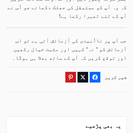
کہ وہ آپ کو مستبقل کی جھلک دکھائے جو اُس نے
آپ کے لئے ٹھہرا رکھا ہے!
جب آپ پر نااُمیدی کی آزمائش آتی ہے تو اس
آزمائش کو ” نہ” کہیں اور مثبت خیال رکھیں
اور توقع کریں کہ آپ کے ساتھ بھلا ہی ہوگا۔
شیر کریں
Pinterest
Twitter
Facebook
یہ بھی پڑھیے