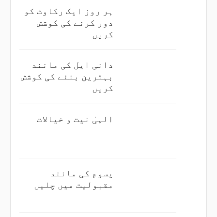
ہر روز ایک رکاوٹ کو
دور کرنے کی کوشش
کریں
دانی ایل کی مانند
بہترین بننے کی کوشش
کریں
الہیٰ نیت و خیالات
یسوع کی مانند
مقبولیت میں چلیں