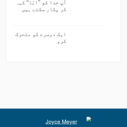
آپ خدا کو ’’ابّا‘‘ کہہ
کر پکار سکتے ہیں
ایک دوسرے کو متحرک
کرو