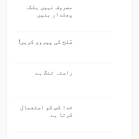
مصروف نہیں بلکہ
پھلدار بنیں
صُلح کی پیروی کریں!
راستہ تنگ ہے
خدا کس کو استعمال
کرتا ہے