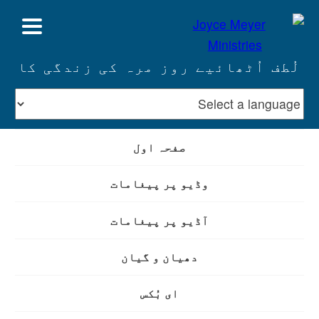
لُطف اُٹھائیے روز مرہ کی زندگی کا
صفحہ اول
وڈیو پر پیغامات
آڈیو پر پیغامات
دھیان و گیان
ای بُکس