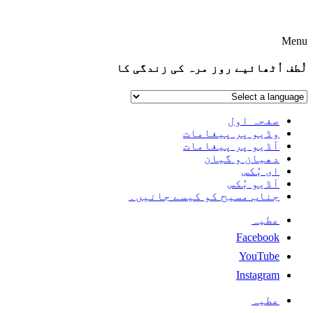
Menu
لُطف اُٹھائیے روز مرہ کی زندگی کا
صفحہ اول
وڈیو پر پیغامات
آڈیو پر پیغامات
دھیان و گیان
ای بُکس
آڈیو بُکس
جناب مسیح کو کیسے جانیں۔
عطیہ
Facebook
YouTube
Instagram
عطیہ