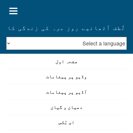
لُطف اُٹھائیے روز مرہ کی زندگی کا
صفحہ اول
وڈیو پر پیغامات
آڈیو پر پیغامات
دھیان و گیان
ای بُکس