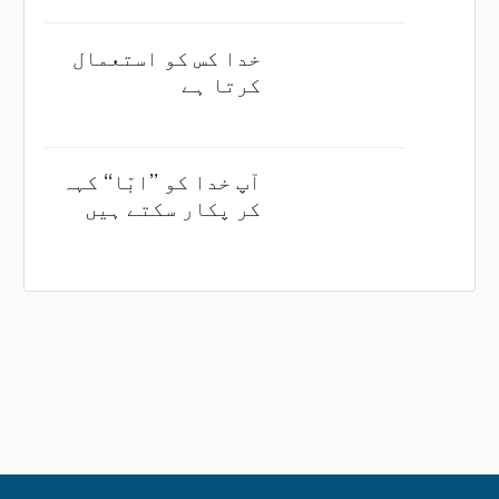
خدا کس کو استعمال
کرتا ہے
آپ خدا کو ’’ابّا‘‘ کہہ
کر پکار سکتے ہیں