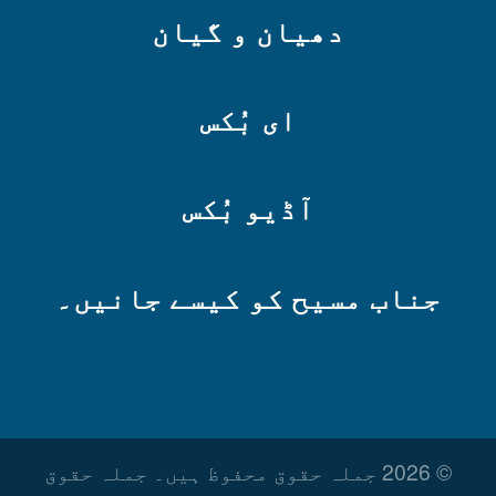
دھیان و گیان
ای بُکس
آڈیو بُکس
جناب مسیح کو کیسے جانیں۔
© 2026 جملہ حقوق محفوظ ہیں۔ جملہ حقوق