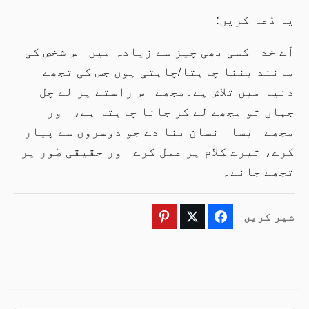
یہ دُعا کریں:
اَے خدا کسی بھی چیز سے زیادہ میں اس شخص کی
مانند بننا چاہتا/چاہتی ہوں جس کی تجھے
دنیا میں تلاش ہے۔مجھے اس راستے پر لے چل
جہاں تو مجھے لے کر جانا چاہتا ہے، اور
مجھے ایسا انسان بنا دے جو دوسروں سے پیار
کرے، تیرے کلام پر عمل کرے اور حقیقی طور پر
تجھے جانے۔
شیر کریں
Pinterest
Twitter
Facebook