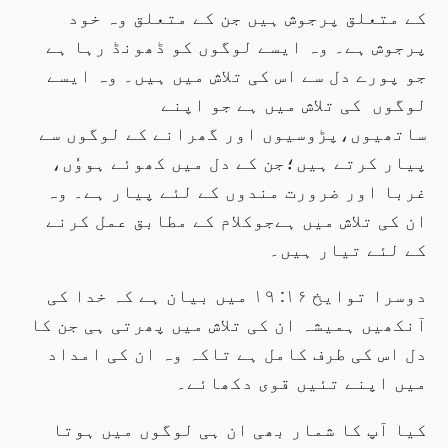
کے متعلق پرجوش ہیں جن کے متعلق وہ خود
پرجوش ہے۔ وہ ایسے لوگوں کو ڈھونڈ رہا ہے
جو پورے دل سے اس کی تلاش میں ہیں۔ وہ ایسے
لوگوں کی تلاش میں ہے جو اپنے
ساتھیوں،پڑوسیوں اور گھرانے کے لوگوں سے
پیار کرتے ہیں؛جن کے دل میں کھوئے ہووٗں،
غربا اور ضرورت مندوں کے لئے پیار ہے۔ وہ
ان کی تلاش میں ہےجوکلام کے مطابق عمل کرنے
کے لئے تیار ہیں۔
دوسرا توایخ ۱۶: ۱۹ میں بیان ہے کہ خدا کی
آنکھیں ہمیشہ ان کی تلاش میں پھرتی ہی جن کا
دل اس کی طرف کامل ہے تاکہ وہ ان کی امداد
میں اپنے تئیں قوی دکھائے۔
کیا آپ کا شمار بھی ان ہی لوگوں میں ہوتا