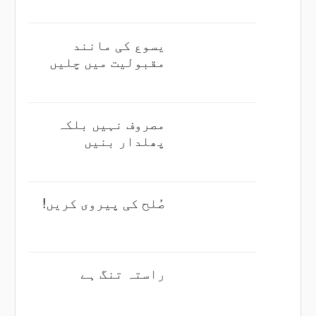
یسوع کی مانند
مقبولیت میں چلیں
مصروف نہیں بلکہ
پھلدار بنیں
صُلح کی پیروی کریں!
راستہ تنگ ہے