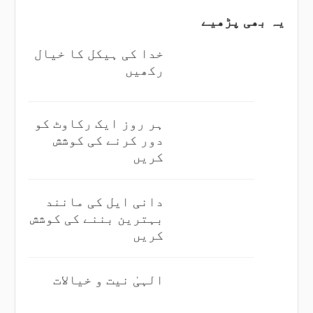
یہ بھی پڑھیے
خدا کی ہیکل کا خیال
رکھیں
ہر روز ایک رکاوٹ کو
دور کرنے کی کوشش
کریں
دانی ایل کی مانند
بہترین بننے کی کوشش
کریں
الہیٰ نیت و خیالات