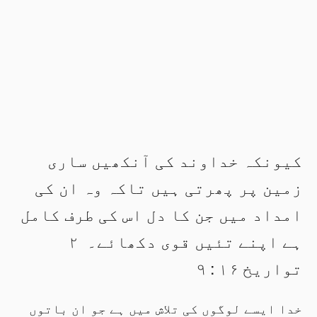
کیونکہ خداوند کی آنکھیں ساری
زمین پر پھرتی ہیں تاکہ وہ ان کی
امداد میں جن کا دل اس کی طرف کامل
ہے اپنے تئیں قوی دکھائے۔ ۲
تواریخ ۱۶ : ۹
خدا ایسے لوگوں کی تلاش میں ہے جو ان باتوں