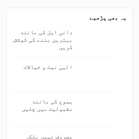
یہ بھی پڑھیے
دانی ایل کی مانند
بہترین بننے کی کوشش
کریں
الہیٰ نیت و خیالات
یسوع کی مانند
مقبولیت میں چلیں
مصروف نہیں بلکہ