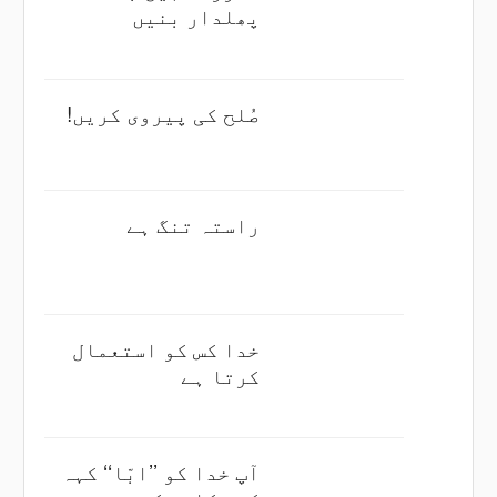
پھلدار بنیں
صُلح کی پیروی کریں!
راستہ تنگ ہے
خدا کس کو استعمال
کرتا ہے
آپ خدا کو ’’ابّا‘‘ کہہ