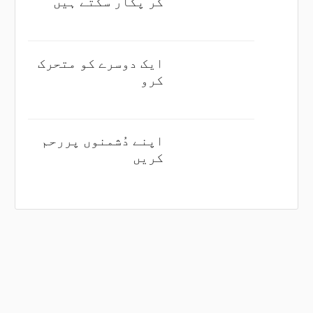
کر پکار سکتے ہیں
ایک دوسرے کو متحرک
کرو
اپنے دُشمنوں پررحم
کریں