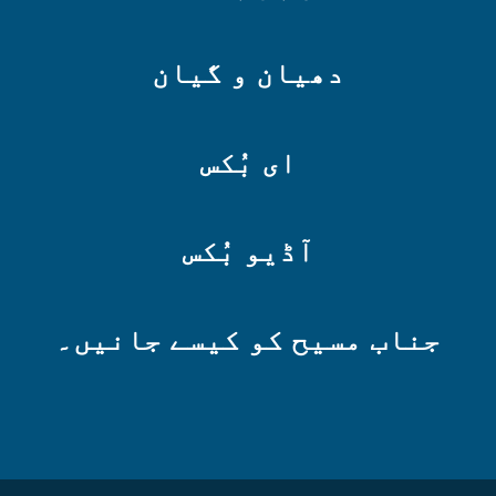
دھیان و گیان
ای بُکس
آڈیو بُکس
جناب مسیح کو کیسے جانیں۔