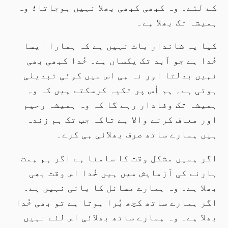
کے لئے۔ وہ کبھی کبھی بھلا نہیں ہوجاتا؛ وہ
ہمیشہ تک بھلا ہے۔
کیا یہ شاندار بات نہیں ہے کہ ہمارا ایسا
خُدا ہے جو اَبد تک یکساں ہے۔ خُدا کبھی بھی
نہیں بدلتا اور نہ ہی اس میں کوئی تبدیلی
ہوتی ہے۔ ہم اُس پر تکیہ کرسکتے ہیں کہ وہ
ہمیشہ تک وفادار رہے گا کہ وہ ہمیشہ رحیم
اور معاف کرنے والا ہے تاکہ جب تک ہم زندہ
ہیں ہمارے ساتھ صرف بھلائی ہی کرے۔
اگر ہمیں مشکل وقت کا سامنا ہے اگر ہم ہمت
ہارنے کی آزمایش میں ہیں خُدا اس وقت بھی
بھلا ہے۔ وہ ہمارے مسائل کا بانی نہیں ہے۔
اگر ہمارے ساتھ کچھ بُرا ہوتا ہے تو بھی خُدا
بھلا ہے۔ وہ ہمارے ساتھ بھلائی اس لئے نہیں