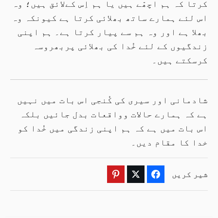
کرتا کہ ہم اچھّے ہیں یا ہم اِس کےلائق ہیں؛ وہ
اس لئے ہمارے ساتھ بھلائی کرتا ہے کیونکہ وہ
بھلا ہے اور وہ ہم سے پیار کرتا ہے۔ ہم اپنی
زندگیوں کے لئے خُدا کی بھلائی پربھروسہ
کرسکتے ہیں۔
شادمانی اور سیری کی کُنجی اس بات میں نہیں
ہے کہ ہمارے حالات وواقعات بدل جائیں بلکہ
اس بات میں ہے کہ ہم اپنی زندگی میں خُدا کو
خدا کا مقام دیں۔
شیر کریں
Pinterest
Twitter
Facebook