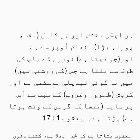
ہر اچھّی بخشش اور ہر کامِل (مفت،
پورا، بڑا) انعام اُوپر سے ہے
اور(جو دیتا ہے) نوروں کے باپ کی
طرف سے ملتا ہے جس (کی روشنی میں)
میں نہ کوئی تبدیلی ہوسکتی ہے اور
گردِش (طلوع اوغروب) کے سبب سے اُس
پر سایہ (جیسا کہ گرہن کے وقت ہوتا
ہے) پڑتا ہے۔ یعقوب 1 : 17
یعقوب بتاتا ہے کہ خُدا بھلا ہے، کتنے دِنوں