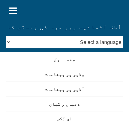
لُطف اُٹھائیے روز مرہ کی زندگی کا
صفحہ اول
وڈیو پر پیغامات
آڈیو پر پیغامات
دھیان و گیان
ای بُکس