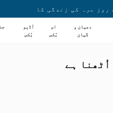
 روز مرہ کی زندگی کا
دھیان و
ای
آڈیو
جن
گیان
بُکس
بُکس
اُٹھنا ہے