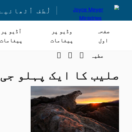
لُطف اُٹھائیے
صفحہ
وڈیو پر
آڈیو پر
اول
پیغامات
پیغامات
Instagram
YouTube
Facebook
عطیہ
صلیب کا ایک پہلو جی 