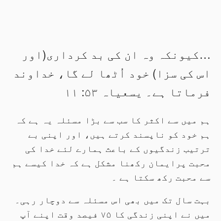
…کیونکہ وہ ان کی بد کرداری(اور
اس کی سزا) خود اُٹھا لے گا، خداوند
فرماتا ہے۔ یسعیاہ ۵۳: ۱۱
ہم میں سے اکثر کا سب سے بڑا مسئلہ یہ ہے کہ
ہم خود کو ناپسند کرتے ہیں، اور اپنی بے
ترتیب زندگیوں کے باعث ہمارے لئے خدا کی
محبت پرایمان رکھنا مشکل ہے کہ خدا کیسے ہم
سے محبت رکھ سکتا ہے ۔
بہت سال تک میں بھی اس مسئلہ سے دوچار رہی۔
میں نے اپنی زندگی کا ۷۵ فیصد وقت اپنے آپ