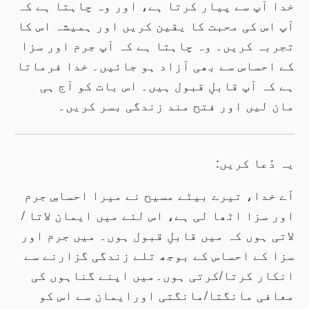
خدا آپ سے پیار کرتا ہے، اور وہ چاہتا ہے کہ
آپ اس کی محبت کا یقین کریں اور ہمیشہ اس کا
تجربہ کریں۔ وہ چاہتا ہے کہ آپ جرم اور سزا
کے احساس سے بھی آزاد ہو جائیں۔ خدا فرماتا
ہے کہ آپ قابلِ قبول ہیں۔ اس بات کو آج ہی
مان لیں اور فتح مند زندگی بسر کریں۔
یہ دُعا کریں:
اَے خدا، تیرے بیٹے مسیح نے میرا احساسِ جرم
اور سزا اٹھا لی ہے، اس لئے میں ایمان لاتا /
لاتی ہوں کہ میں قابلِ قبول ہوں۔ میں جرم اور
سزا کے احساس کے بوجھ تلے زندگی گزارنے سے
انکار کرتا/کرتی ہوں۔میں اپنے گناہوں کی
معافی مانگتا/مانگتی اورایمان سے اس کو