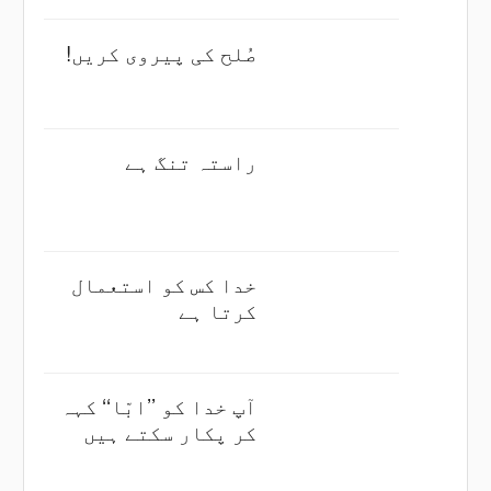
صُلح کی پیروی کریں!
راستہ تنگ ہے
خدا کس کو استعمال
کرتا ہے
آپ خدا کو ’’ابّا‘‘ کہہ
کر پکار سکتے ہیں