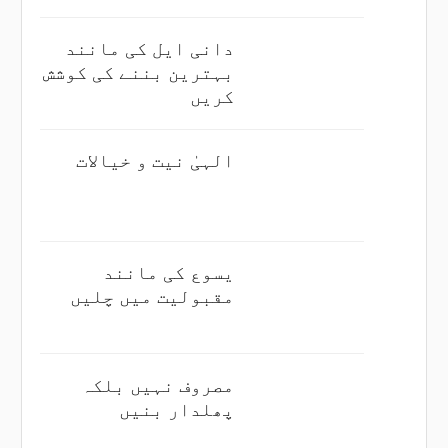
دانی ایل کی مانند
بہترین بننے کی کوشش
کریں
الہیٰ نیت و خیالات
یسوع کی مانند
مقبولیت میں چلیں
مصروف نہیں بلکہ
پھلدار بنیں