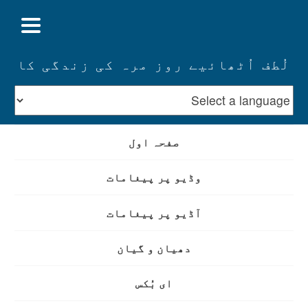
لُطف اُٹھائیے روز مرہ کی زندگی کا
صفحہ اول
وڈیو پر پیغامات
آڈیو پر پیغامات
دھیان و گیان
ای بُکس