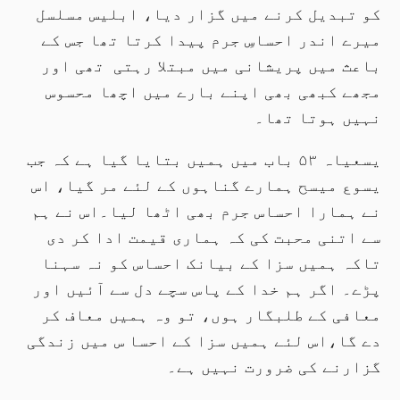
کو تبدیل کرنے میں گزار دیا، ابلیس مسلسل
میرے اندر احساسِ جرم پیدا کرتا تھا جس کے
باعث میں پریشانی میں مبتلا رہتی تھی اور
مجھے کبھی بھی اپنے بارے میں اچھا محسوس
نہیں ہوتا تھا۔
یسعیاہ ۵۳ باب میں ہمیں بتایا گیا ہے کہ جب
یسوع میسح ہمارے گناہوں کے لئے مر گیا، اس
نے ہمارا احساس جرم بھی اٹھا لیا۔اس نے ہم
سے اتنی محبت کی کہ ہماری قیمت ادا کر دی
تاکہ ہمیں سزا کے بیانک احساس کو نہ سہنا
پڑے۔ اگر ہم خدا کے پاس سچے دل سے آئیں اور
معافی کے طلبگار ہوں، تو وہ ہمیں معاف کر
دے گا،اس لئے ہمیں سزا کے احسا س میں زندگی
گزارنے کی ضرورت نہیں ہے۔