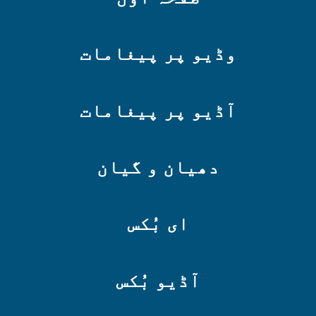
وڈیو پر پیغامات
آڈیو پر پیغامات
دھیان و گیان
ای بُکس
آڈیو بُکس