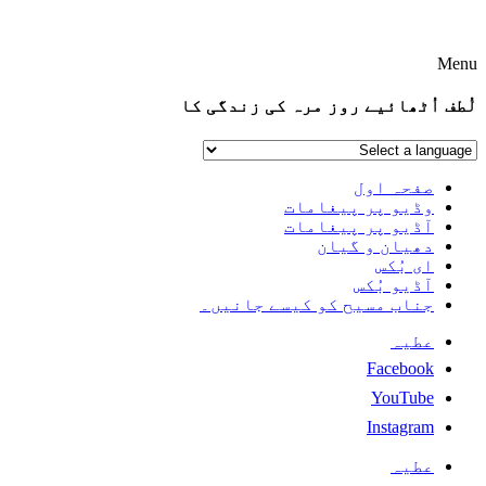
Menu
لُطف اُٹھائیے روز مرہ کی زندگی کا
صفحہ اول
وڈیو پر پیغامات
آڈیو پر پیغامات
دھیان و گیان
ای بُکس
آڈیو بُکس
جناب مسیح کو کیسے جانیں۔
عطیہ
Facebook
YouTube
Instagram
عطیہ