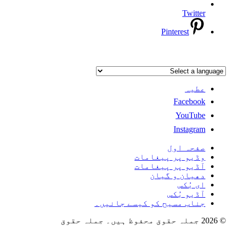
Twitter
Pinterest
عطیہ
Facebook
YouTube
Instagram
صفحہ اول
وڈیو پر پیغامات
آڈیو پر پیغامات
دھیان و گیان
ای بُکس
آڈیو بُکس
جناب مسیح کو کیسے جانیں۔
© 2026 جملہ حقوق محفوظ ہیں۔ جملہ حقوق