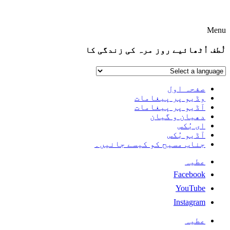
Menu
لُطف اُٹھائیے روز مرہ کی زندگی کا
صفحہ اول
وڈیو پر پیغامات
آڈیو پر پیغامات
دھیان و گیان
ای بُکس
آڈیو بُکس
جناب مسیح کو کیسے جانیں۔
عطیہ
Facebook
YouTube
Instagram
عطیہ