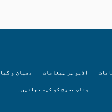
امات
آڈیو پر پیغامات
دھیان و گیا
جناب مسیح کو کیسے جانیں۔