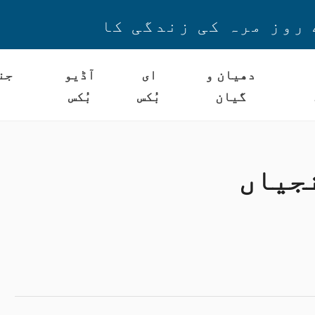
 روز مرہ کی زندگی کا
دھیان و
ای
آڈیو
جن
گیان
بُکس
بُکس
جیاں