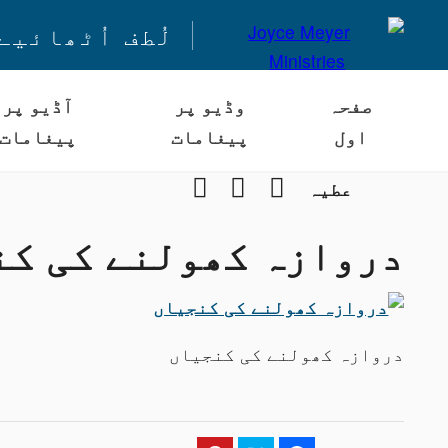
لُطف اُٹھائیے
صفحہ
وڈیو پر
آڈیو پر
اول
پیغامات
پیغامات
Instagram
YouTube
Facebook
عطیہ
دروازہ کھولنے کی کن
دروازہ کھولنے کی کنجیاں