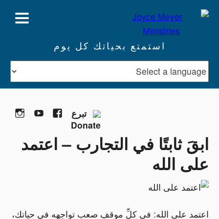
استمتع بحياتك كل يوم
gram
YouTube
Facebook
تبرع
ابقَ ثابتًا في التجارب – اعتمد
على الله
اعتمد على الله: في كلِّ موقفٍ صعبٍ تواجهه في حياتك،