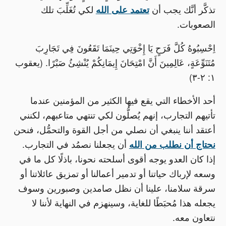
تذكَّر أنَّك يجب أن
تعتمد على الله
لكي تُغَلِّبَ تلك
الصعوبات.
اِحْسِبُوهُ كُلَّ فَرَحٍ يَا إِخْوَتِي حِينَمَا تَقَعُونَ فِي تَجَارِبَ
مُتَنَوِّعَةٍ، عَالِمِينَ أَنَّ امْتِحَانَ إِيمَانِكُمْ يُنْشِئُ صَبْرًا. (يعقوب
١: ٢-٣)
أحد الأخطاء التي يقع فيها الكثير من المؤمنين عندما
تأتيهم التجارب، إنهم يُصلُّون لكي تنتهي متاعبهم، لكنني
أعتقد أننا ينبغي أن نصلي من أجل القوة والتحمُّل، فنحن
نحتاج أن نطلب من الله
أن يجعلنا نصمُد في التجارب.
إذا كان العدو يوجه أقوى أسلحته نحونا، باذلًا كل ما في
وسعه لإرباك حياتنا أو تدمير أعمالنا أو تمزيق عائلاتنا أو
سرقة سلامنا، علينا أن نظل صامدين وصبورين وسوف
يجعله هذا مُحبَطًا للغاية، وسينهزم في النهاية لأننا لا
نتعاون معه.