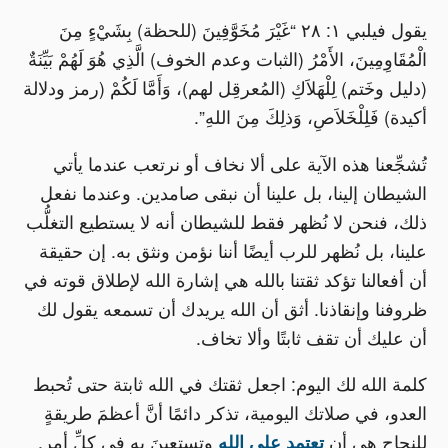
يقول فيلبي ١: ٢٨ “غَيْرَ مُخَوَّفِينَ (للحظة) بِشَيْءٍ مِنَ
الْمُقَاوِمِينَ، الأَمْرُ (الثبات وعدم الخوف) الَّذِي هُوَ لَهُمْ بَيِّنَةٌ
(دليل وخَتم) لِلْهَلاَكِ (المُعرقِل لهم)، وَأَمَّا لَكُمْ (رمز ودلالة
أكيدة) فَلِلْخَلاَصِ، وَذلِكَ مِنَ اللهِ”.
تُشجِّعنا هذه الآية على ألا نخاف أو نرتعب عندما يأتي
الشيطان إلينا، بل علينا أن نبقى صامدين. وعندما نفعل
ذلك، فنحن لا نُظهر فقط للشيطان أنه لا يستطيع التغلُّب
علينا، بل نُظهر للرب أيضًا أننا نؤمن ونثق به. إن حقيقة
أن أفعالنا تؤكد ثقتنا بالله هي إشارة الله لإطلاق قوته في
ظروفنا وإنقاذنا. أثق أن الله يريدك أن تسمعه يقول لك
أن عليك أن تقف ثابتًا وألا تخاف.
كلمة الله لك اليوم: اجعل ثقتك في الله ثابتة حتى تُحبط
العدو، في صلاتك اليومية، تذكر دائمًا أنَّ أعظمَ طريقةٍ
للنجاحِ هي أن
تعتمد على الله
وتستعينَ به في كلِّ أمرٍ.