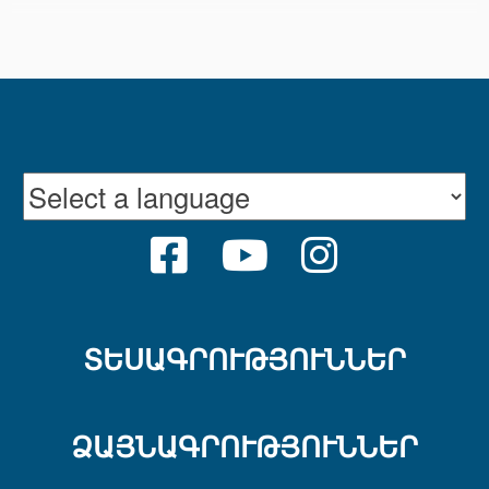
FACEBOOK
YOUTUBE
INSTRAGR
ՏԵՍԱԳՐՈՒԹՅՈՒՆՆԵՐ
ՁԱՅՆԱԳՐՈՒԹՅՈՒՆՆԵՐ