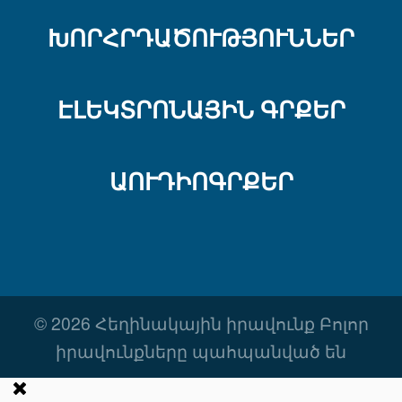
ԽՈՐՀՐԴԱԾՈՒԹՅՈՒՆՆԵՐ
ԷԼԵԿՏՐՈՆԱՅԻՆ ԳՐՔԵՐ
ԱՈՒԴԻՈԳՐՔԵՐ
© 2026 Հեղինակային իրավունք Բոլոր
իրավունքները պահպանված են