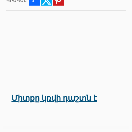
ԿԻՍՎԵԼ
Facebook
Twitter
Pinterest
Միտքը կռվի դաշտն է