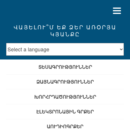
ՎԱՅԵԼՈՒ՞Մ ԵՔ ՁԵՐ ԱՌՕՐՅԱ
ԿՅԱՆՔԸ
ՏԵՍԱԳՐՈՒԹՅՈՒՆՆԵՐ
ՁԱՅՆԱԳՐՈՒԹՅՈՒՆՆԵՐ
ԽՈՐՀՐԴԱԾՈՒԹՅՈՒՆՆԵՐ
ԷԼԵԿՏՐՈՆԱՅԻՆ ԳՐՔԵՐ
ԱՈՒԴԻՈԳՐՔԵՐ