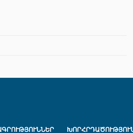
ԱԳՐՈՒԹՅՈՒՆՆԵՐ
ԽՈՐՀՐԴԱԾՈՒԹՅՈՒ