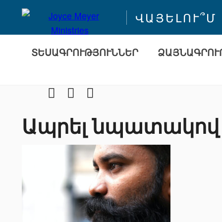
ՎԱՅԵԼՈՒ՞Մ
ՏԵՍԱԳՐՈՒԹՅՈՒՆՆԵՐ
ՁԱՅՆԱԳՐՈՒ
Facebook
Youtube
Instragram
Ապրել նպատակով