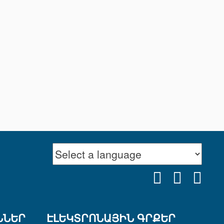
FACEBOOK
YOUTU
INS
ՆՆԵՐ
ԷԼԵԿՏՐՈՆԱՅԻՆ ԳՐՔԵՐ