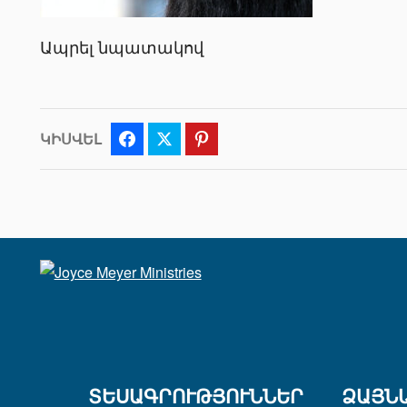
Ապրել նպատակով
ԿԻՍՎԵԼ
Facebook
Twitter
Pinterest
ՏԵՍԱԳՐՈՒԹՅՈՒՆՆԵՐ
ՁԱՅՆ