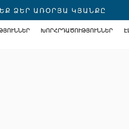
 ԵՔ ՁԵՐ ԱՌՕՐՅԱ ԿՅԱՆՔԸ
ԹՅՈՒՆՆԵՐ
ԽՈՐՀՐԴԱԾՈՒԹՅՈՒՆՆԵՐ
Է