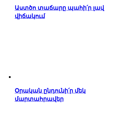
Աստծո տաճարը պահի՛ր լավ
վիճակում
Օրական ընդունի՛ր մեկ
մարտահրավեր