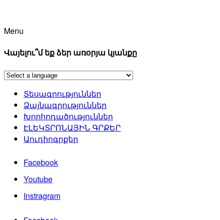
Menu
Վայելու՞մ եք ձեր առօրյա կյանքը
Տեսագրություններ
Ձայնագրություններ
Խորհրդածություններ
ԷԼԵԿՏՐՈՆԱՅԻՆ ԳՐՔԵՐ
Աուդիոգրքեր
Facebook
Youtube
Instragram