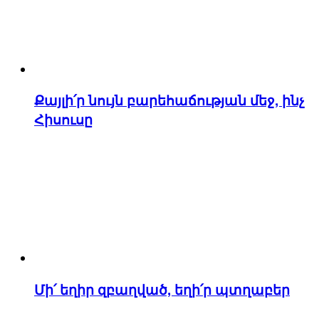
Քայլի՛ր նույն բարեհաճության մեջ, ինչ
Հիսուսը
Մի՛ եղիր զբաղված, եղի՛ր պտղաբեր