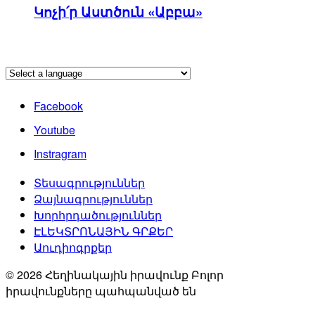
Կոչի՛ր Աստծուն «Աբբա»
Facebook
Youtube
Instragram
Տեսագրություններ
Ձայնագրություններ
Խորհրդածություններ
ԷԼԵԿՏՐՈՆԱՅԻՆ ԳՐՔԵՐ
Աուդիոգրքեր
© 2026 Հեղինակային իրավունք Բոլոր
իրավունքները պահպանված են