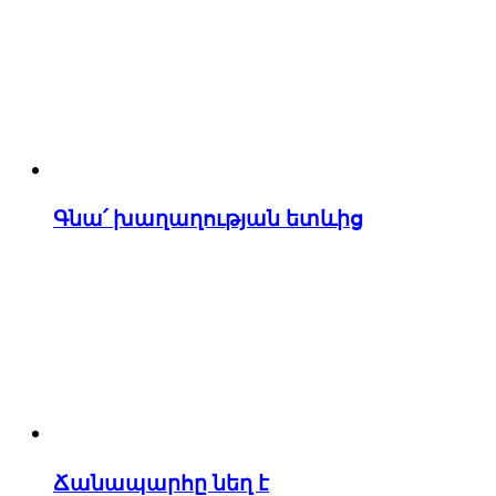
Գնա՛ խաղաղության ետևից
Ճանապարհը նեղ է