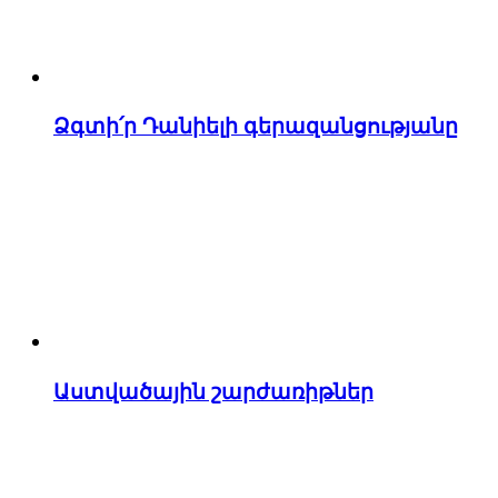
Ձգտի՛ր Դանիելի գերազանցությանը
Աստվածային շարժառիթներ