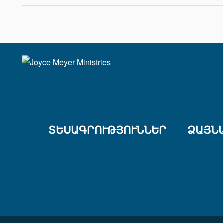
ՏԵՍԱԳՐՈՒԹՅՈՒՆՆԵՐ
ՁԱՅՆ