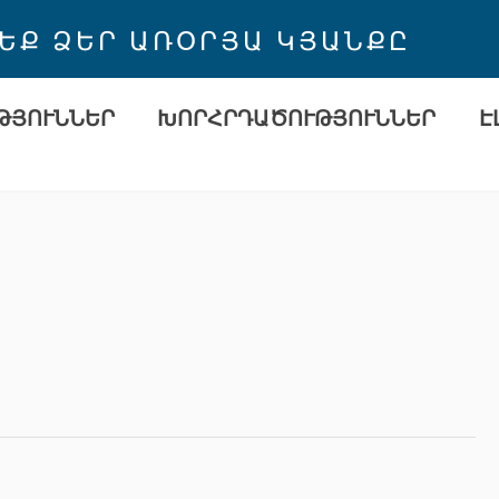
 ԵՔ ՁԵՐ ԱՌՕՐՅԱ ԿՅԱՆՔԸ
ԹՅՈՒՆՆԵՐ
ԽՈՐՀՐԴԱԾՈՒԹՅՈՒՆՆԵՐ
Է