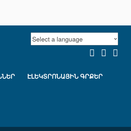
FACEBOOK
YOUTU
INS
ՆՆԵՐ
ԷԼԵԿՏՐՈՆԱՅԻՆ ԳՐՔԵՐ