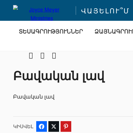
ՎԱՅԵԼՈՒ՞Մ
ՏԵՍԱԳՐՈՒԹՅՈՒՆՆԵՐ
ՁԱՅՆԱԳՐՈՒ
Facebook
Youtube
Instragram
Բավական լավ
Բավական լավ
ԿԻՍՎԵԼ
Facebook
Twitter
Pinterest