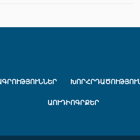
ԱԳՐՈՒԹՅՈՒՆՆԵՐ
ԽՈՐՀՐԴԱԾՈՒԹՅՈՒ
ԱՈՒԴԻՈԳՐՔԵՐ