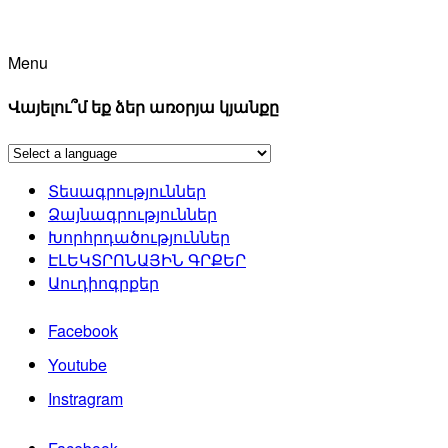
Menu
Վայելու՞մ եք ձեր առօրյա կյանքը
Տեսագրություններ
Ձայնագրություններ
Խորհրդածություններ
ԷԼԵԿՏՐՈՆԱՅԻՆ ԳՐՔԵՐ
Աուդիոգրքեր
Facebook
Youtube
Instragram