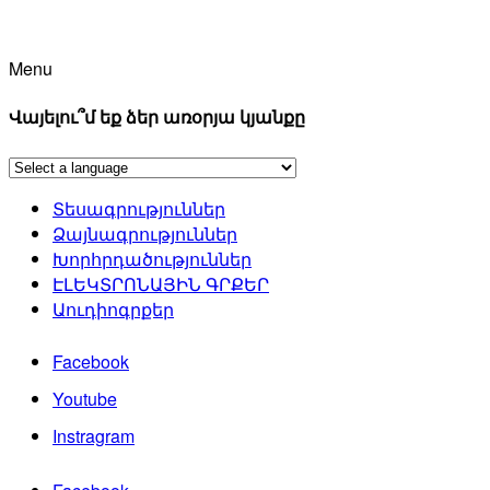
Menu
Վայելու՞մ եք ձեր առօրյա կյանքը
Տեսագրություններ
Ձայնագրություններ
Խորհրդածություններ
ԷԼԵԿՏՐՈՆԱՅԻՆ ԳՐՔԵՐ
Աուդիոգրքեր
Facebook
Youtube
Instragram