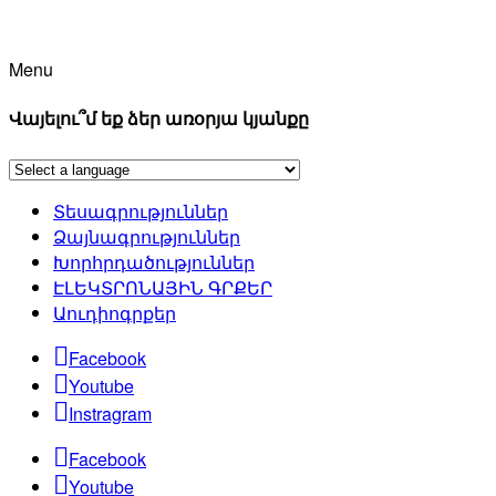
Menu
Վայելու՞մ եք ձեր առօրյա կյանքը
Տեսագրություններ
Ձայնագրություններ
Խորհրդածություններ
ԷԼԵԿՏՐՈՆԱՅԻՆ ԳՐՔԵՐ
Աուդիոգրքեր
Facebook
Youtube
Instragram
Facebook
Youtube