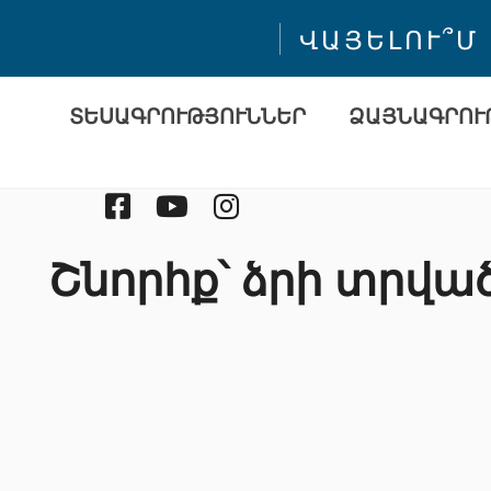
ՎԱՅԵԼՈՒ՞Մ
ՏԵՍԱԳՐՈՒԹՅՈՒՆՆԵՐ
ՁԱՅՆԱԳՐՈՒ
Facebook
Youtube
Instragram
Շնորհք՝ ձրի տրված