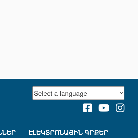
FACEBOOK
YOUTUB
INS
ՆՆԵՐ
ԷԼԵԿՏՐՈՆԱՅԻՆ ԳՐՔԵՐ