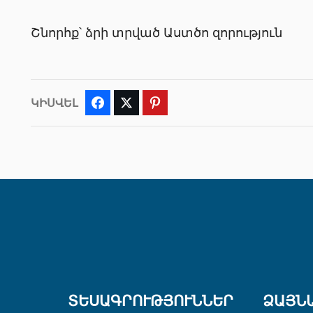
Շնորհք՝ ձրի տրված Աստծո զորություն
ԿԻՍՎԵԼ
Facebook
Twitter
Pinterest
ՏԵՍԱԳՐՈՒԹՅՈՒՆՆԵՐ
ՁԱՅՆ