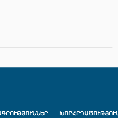
ԱԳՐՈՒԹՅՈՒՆՆԵՐ
ԽՈՐՀՐԴԱԾՈՒԹՅՈՒ