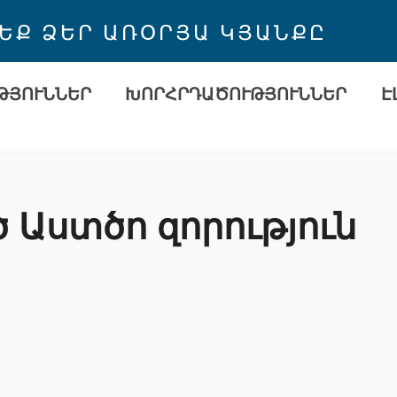
 ԵՔ ՁԵՐ ԱՌՕՐՅԱ ԿՅԱՆՔԸ
ԹՅՈՒՆՆԵՐ
ԽՈՐՀՐԴԱԾՈՒԹՅՈՒՆՆԵՐ
Է
 Աստծո զորություն