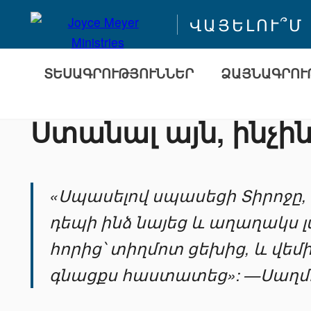
ՎԱՅԵԼՈՒ՞Մ
ՏԵՍԱԳՐՈՒԹՅՈՒՆՆԵՐ
ՁԱՅՆԱԳՐՈՒ
Ստանալ այն, ինչի
«Սպասելով սպասեցի Տիրոջը,
դեպի ինձ նայեց և աղաղակս լ
հորից՝ տիղմոտ ցեխից, և վեմ
գնացքս հաստատեց»: —Սաղմոս