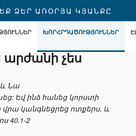
 ԵՔ ՁԵՐ ԱՌՕՐՅԱ ԿՅԱՆՔԸ
ԹՅՈՒՆՆԵՐ
ԽՈՐՀՐԴԱԾՈՒԹՅՈՒՆՆԵՐ
Է
ն արժանի չես
 և Նա
սեց: Եվ ինձ հանեց կորստի
ի վրա կանգնեցրեց ոտքերս, և
 40.1-2