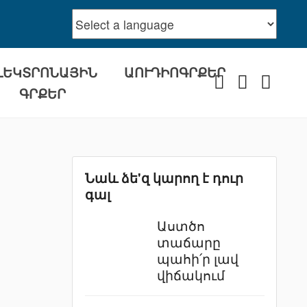
ԼԵԿՏՐՈՆԱՅԻՆ
ԱՈՒԴԻՈԳՐՔԵՐ
Facebook
Youtube
Instra
ԳՐՔԵՐ
Նաև ձե'զ կարող է դուր
գալ
Աստծո
տաճարը
պահի՛ր լավ
վիճակում