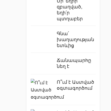
Մի՛ եղիր
զբաղված,
եղի՛ր
պտղաբեր
Գնա՛
խաղաղության
ետևից
Ճանապարհը
նեղ է
Ո՞ւմ է Աստված
օգտագործում