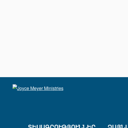
ՏԵՍԱԳՐՈՒԹՅՈՒՆՆԵՐ
ՁԱՅՆ