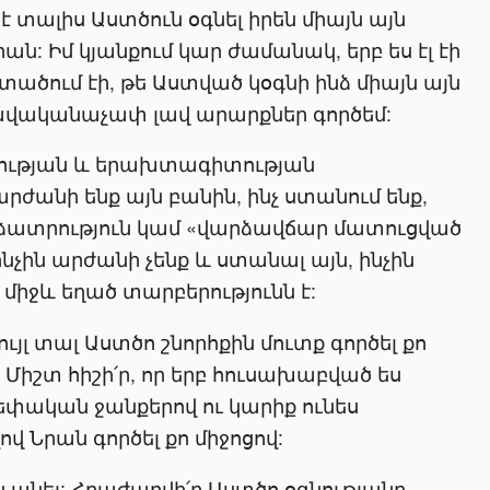
է տալիս Աստծուն օգնել իրեն միայն այն
ան: Իմ կյանքում կար ժամանակ, երբ ես էլ էի
տածում էի, թե Աստված կօգնի ինձ միայն այն
ավականաչափ լավ արարքներ գործեմ:
հության և երախտագիտության
արժանի ենք այն բանին, ինչ ստանում ենք,
արձատրություն կամ «վարձավճար մատուցված
նչին արժանի չենք և ստանալ այն, ինչին
 միջև եղած տարբերությունն է:
ույլ տալ Աստծո շնորհքին մուտք գործել քո
: Միշտ հիշի՛ր, որ երբ հուսախաբված ես
 սեփական ջանքերով ու կարիք ունես
վ Նրան գործել քո միջոցով:
ւն անել: Հրաժարվի՛ր Աստծո օգնությանը