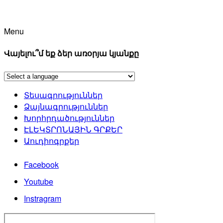
Menu
Վայելու՞մ եք ձեր առօրյա կյանքը
Տեսագրություններ
Ձայնագրություններ
Խորհրդածություններ
ԷԼԵԿՏՐՈՆԱՅԻՆ ԳՐՔԵՐ
Աուդիոգրքեր
Facebook
Youtube
Instragram