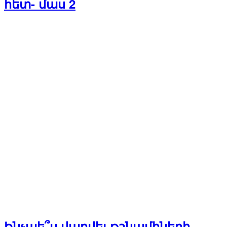
հետ- մաս 2
Ինչպե՞ս վարվել թշնամիների