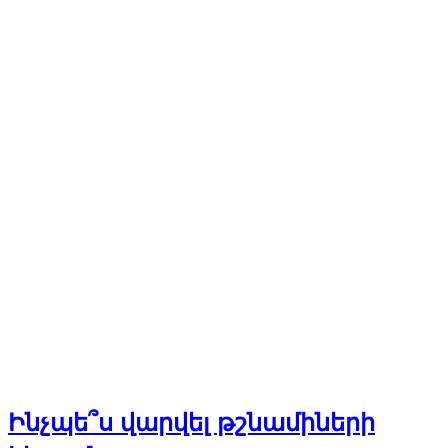
Ինչպե՞ս վարվել թշնամիների