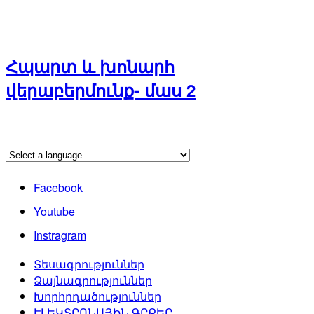
Հպարտ և խոնարհ
վերաբերմունք- մաս 2
Facebook
Youtube
Instragram
Տեսագրություններ
Ձայնագրություններ
Խորհրդածություններ
ԷԼԵԿՏՐՈՆԱՅԻՆ ԳՐՔԵՐ