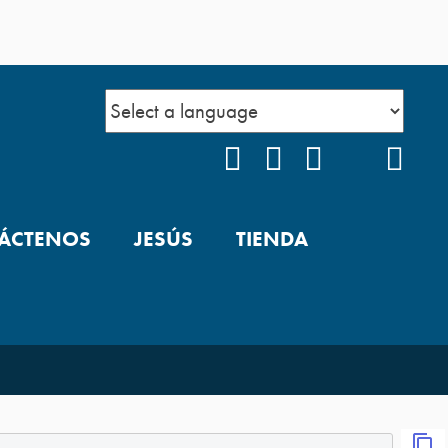
FACEBOOK
INSTAGRAM
YOUTUBE
TIKTOK
POD
ÁCTENOS
JESÚS
TIENDA