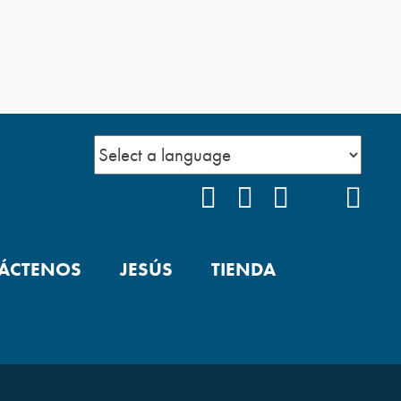
FACEBOOK
INSTAGRAM
YOUTUBE
TIKTOK
POD
ÁCTENOS
JESÚS
TIENDA