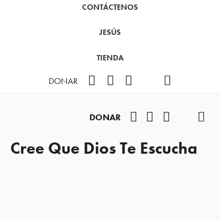
CONTÁCTENOS
JESÚS
TIENDA
Facebook
Instagram
YouTube
TikTok
Podcast
DONAR
Facebook
Instagram
YouTube
TikTok
Pod
DONAR
Cree Que Dios Te Escucha