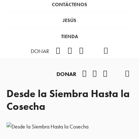
CONTÁCTENOS
JESÚS
TIENDA
Facebook
Instagram
YouTube
TikTok
Podcast
DONAR
Facebook
Instagram
YouTube
TikTok
Pod
DONAR
Desde la Siembra Hasta la
Cosecha