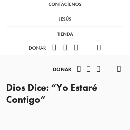
CONTÁCTENOS
JESÚS
TIENDA
Facebook
Instagram
YouTube
TikTok
Podcast
DONAR
Facebook
Instagram
YouTube
TikTok
Pod
DONAR
Dios Dice: “Yo Estaré
Contigo”