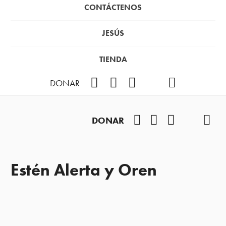
CONTÁCTENOS
JESÚS
TIENDA
Facebook
Instagram
YouTube
TikTok
Podcast
DONAR
Facebook
Instagram
YouTube
TikTok
Pod
DONAR
Estén Alerta y Oren