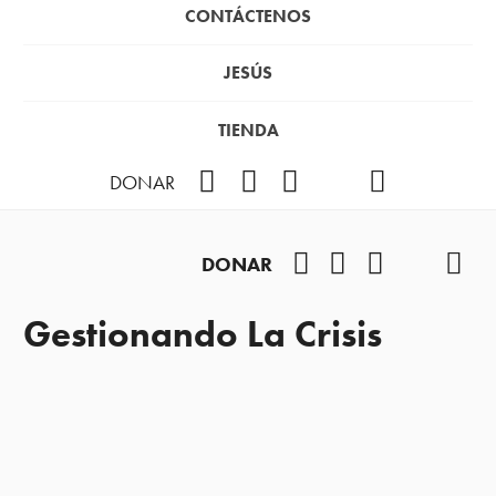
CONTÁCTENOS
JESÚS
TIENDA
Facebook
Instagram
YouTube
TikTok
Podcast
DONAR
Facebook
Instagram
YouTube
TikTok
Pod
DONAR
Gestionando La Crisis