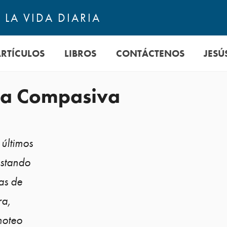
LA VIDA DIARIA
ARTÍCULOS
LIBROS
CONTÁCTENOS
JESÚ
ia Compasiva
 últimos
estando
as de
ra,
moteo