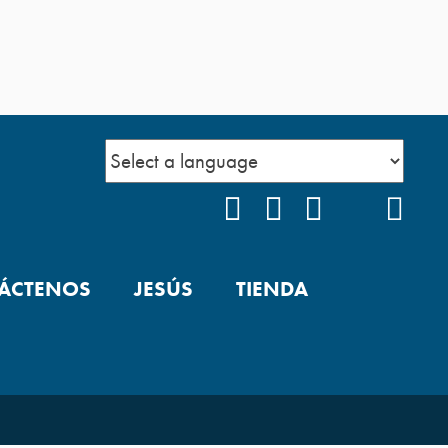
FACEBOOK
INSTAGRAM
YOUTUBE
TIKTOK
POD
ÁCTENOS
JESÚS
TIENDA