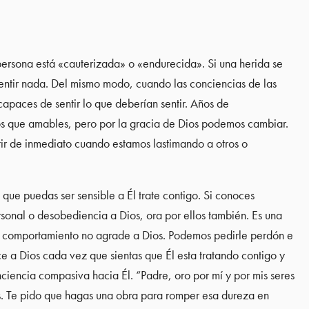
persona está «cauterizada» o «endurecida». Si una herida se
 sentir nada. Del mismo modo, cuando las conciencias de las
capaces de sentir lo que deberían sentir. Años de
s que amables, pero por la gracia de Dios podemos cambiar.
r de inmediato cuando estamos lastimando a otros o
ue puedas ser sensible a Él trate contigo. Si conoces
sonal o desobediencia a Dios, ora por ellos también. Es una
o comportamiento no agrade a Dios. Podemos pedirle perdón e
a Dios cada vez que sientas que Él esta tratando contigo y
nciencia compasiva hacia Él. “Padre, oro por mí y por mis seres
s. Te pido que hagas una obra para romper esa dureza en