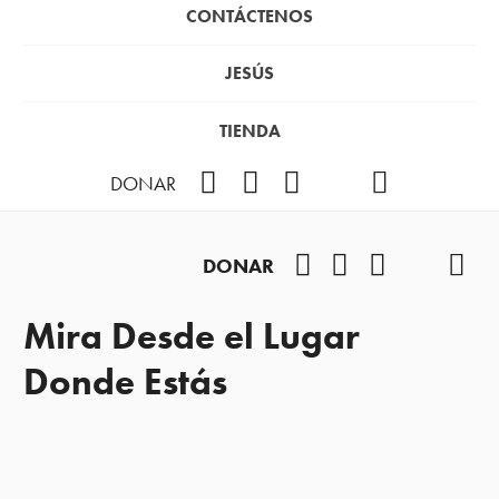
CONTÁCTENOS
JESÚS
TIENDA
Facebook
Instagram
YouTube
TikTok
Podcast
DONAR
Facebook
Instagram
YouTube
TikTok
Pod
DONAR
Mira Desde el Lugar
Donde Estás