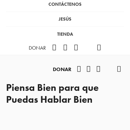
CONTÁCTENOS
JESÚS
TIENDA
Facebook
Instagram
YouTube
TikTok
Podcast
DONAR
Facebook
Instagram
YouTube
TikTok
Pod
DONAR
Piensa Bien para que
Puedas Hablar Bien