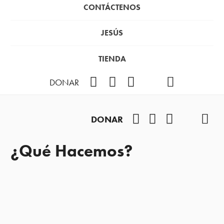
CONTÁCTENOS
JESÚS
TIENDA
Facebook
Instagram
YouTube
TikTok
Podcast
DONAR
Facebook
Instagram
YouTube
TikTok
Pod
DONAR
¿Qué Hacemos?