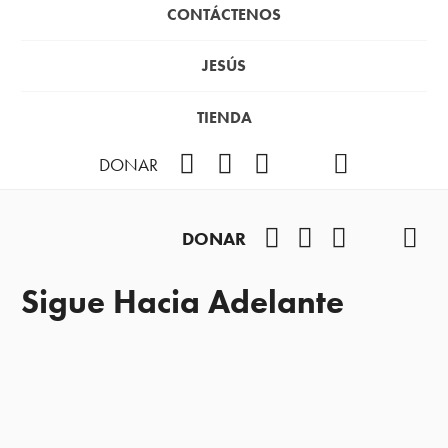
CONTÁCTENOS
JESÚS
TIENDA
Facebook
Instagram
YouTube
TikTok
Podcast
DONAR
Facebook
Instagram
YouTube
TikTok
Pod
DONAR
Sigue Hacia Adelante