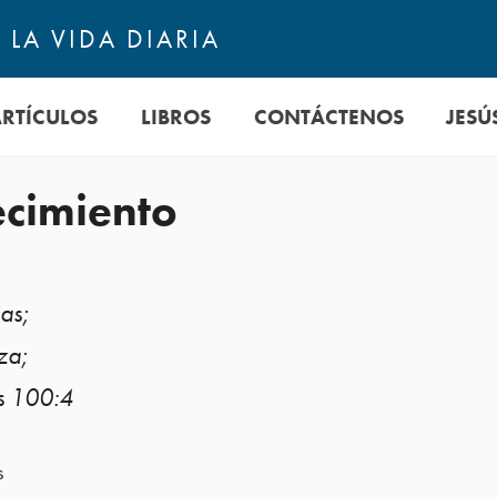
LA VIDA DIARIA
ARTÍCULOS
LIBROS
CONTÁCTENOS
JESÚ
ecimiento
as;
za;
s 100:4
s