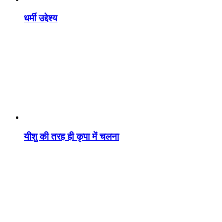
धर्मी उद्देश्य
यीशु की तरह ही कृपा में चलना