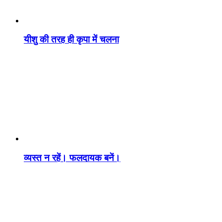
यीशु की तरह ही कृपा में चलना
व्यस्त न रहें। फलदायक बनें।