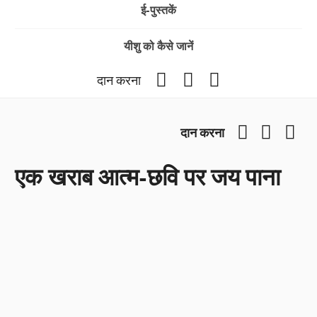
ई-पुस्तकें
यीशु को कैसे जानें
Facebook
YouTube
Instagram
दान करना
Facebook
YouTub
Ins
दान करना
एक खराब आत्म-छवि पर जय पाना