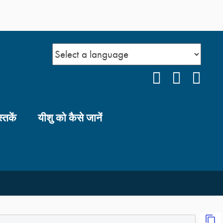
FACEBOOK
YOUTUB
INS
स्तकें
यीशु को कैसे जानें