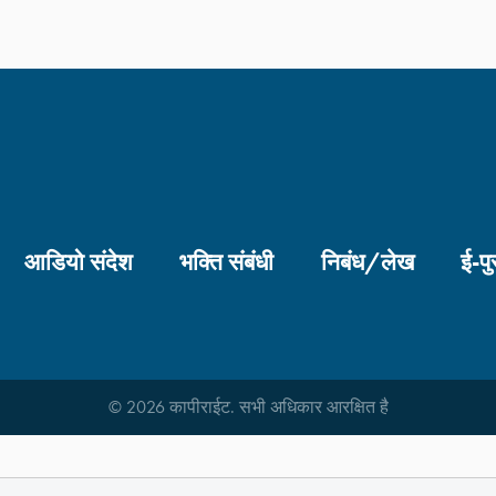
आडियो संदेश
भक्ति संबंधी
निबंध/लेख
ई-पु
© 2026 कापीराईट. सभी अधिकार आरक्षित है