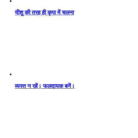
यीशु की तरह ही कृपा में चलना
व्यस्त न रहें। फलदायक बनें।