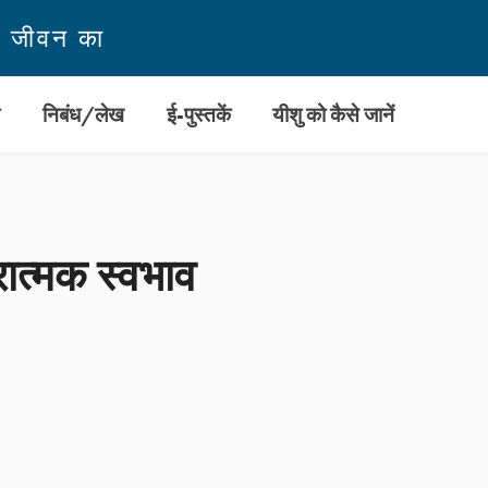
न जीवन का
ी
निबंध/लेख
ई-पुस्तकें
यीशु को कैसे जानें
रात्मक स्वभाव