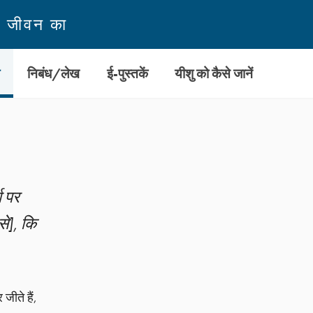
न जीवन का
ी
निबंध/लेख
ई-पुस्तकें
यीशु को कैसे जानें
ग पर
से], कि
जीते हैं,