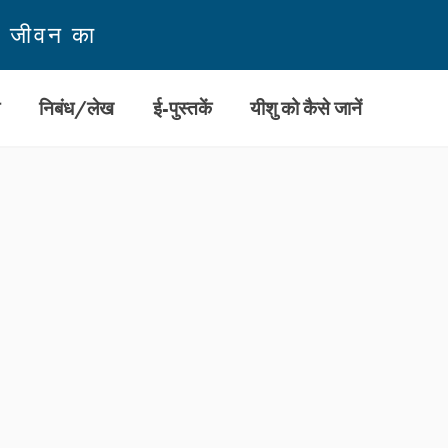
न जीवन का
ी
निबंध/लेख
ई-पुस्तकें
यीशु को कैसे जानें