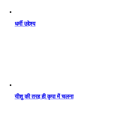
धर्मी उद्देश्य
यीशु की तरह ही कृपा में चलना