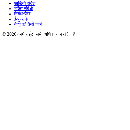
आडियो संदेश
भक्ति संबंधी
निबंध/लेख
ई-पुस्तकें
यीशु को कैसे जानें
© 2026 कापीराईट. सभी अधिकार आरक्षित है