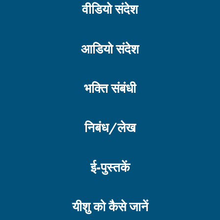
वीडियो संदेश
संयम की शक्ति – भाग
आडियो संदेश
ईमानदारी – भाग 1
भक्ति संबंधी
निबंध/लेख
उत्कृष्टता – भाग 2
ई-पुस्तकें
उत्कृष्टता – भाग 1
यीशु को कैसे जानें