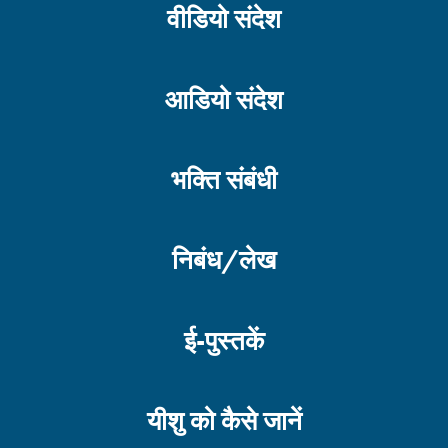
वीडियो संदेश
संयम की शक्ति – भाग
आडियो संदेश
ईमानदारी – भाग 1
भक्ति संबंधी
निबंध/लेख
उत्कृष्टता – भाग 2
ई-पुस्तकें
उत्कृष्टता – भाग 1
यीशु को कैसे जानें