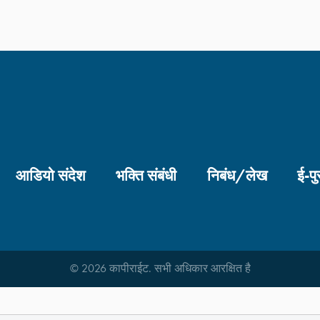
आडियो संदेश
भक्ति संबंधी
निबंध/लेख
ई-पु
© 2026 कापीराईट. सभी अधिकार आरक्षित है