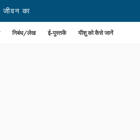
न जीवन का
ी
निबंध/लेख
ई-पुस्तकें
यीशु को कैसे जानें