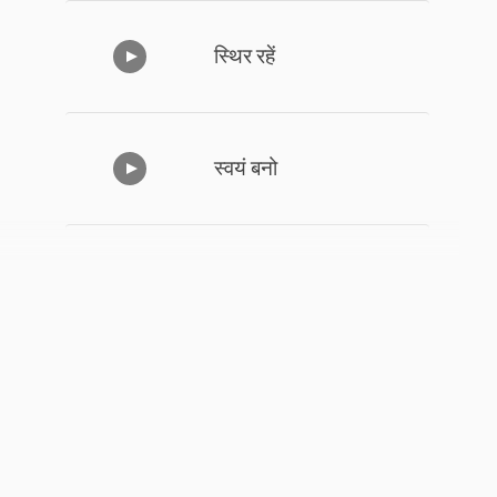
स्थिर रहें
स्वयं बनो
कलह – भाग 2
कलह – भाग 1