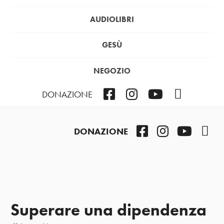
AUDIOLIBRI
GESÙ
NEGOZIO
Facebook
Instagram
YouTube
Podcast
DONAZIONE
Facebook
Instagram
YouTub
Pod
DONAZIONE
Superare una dipendenza